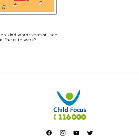
Een kind wordt vermist, hoe
ld Focus te werk?
le
Facebook
Instagram
YouTube
Twitter