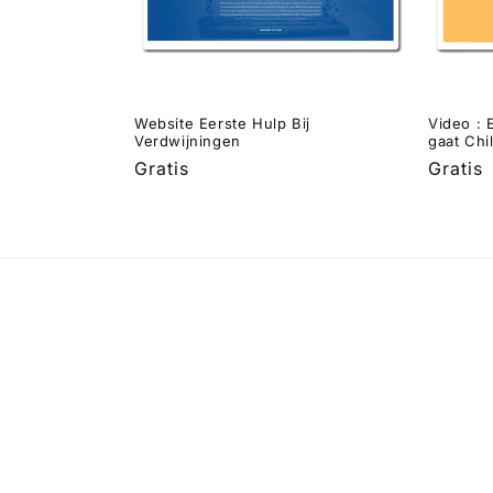
c
t
i
Website Eerste Hulp Bij
Video : 
Verdwijningen
gaat Chi
Normale
Gratis
Norma
Gratis
e
prijs
prijs
: