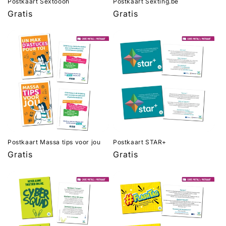
Postkaart Sextoooh
Postkaart Sexting.be
Normale
Gratis
Normale
Gratis
prijs
prijs
Postkaart Massa tips voor jou
Postkaart STAR+
Normale
Gratis
Normale
Gratis
prijs
prijs