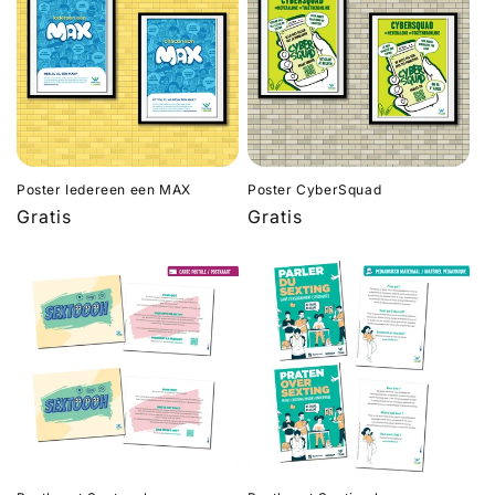
Poster Iedereen een MAX
Poster CyberSquad
Normale
Gratis
Normale
Gratis
prijs
prijs