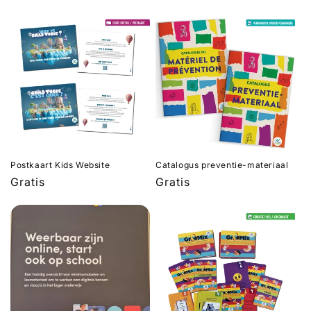
prijs
Postkaart Kids Website
Catalogus preventie-materiaal
Normale
Gratis
Normale
Gratis
prijs
prijs