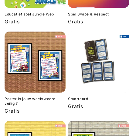
Educatief spel Jungle Web
Spel Swipe & Respect
Normale
Gratis
Normale
Gratis
prijs
prijs
Poster Is jouw wachtwoord
Smartcard
veilig ?
Normale
Gratis
Normale
Gratis
prijs
prijs