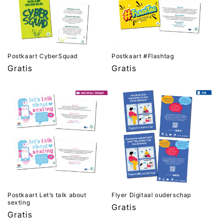
Postkaart CyberSquad
Postkaart #Flashtag
Normale
Gratis
Normale
Gratis
prijs
prijs
Postkaart Let’s talk about
Flyer Digitaal ouderschap
sexting
Normale
Gratis
Normale
Gratis
prijs