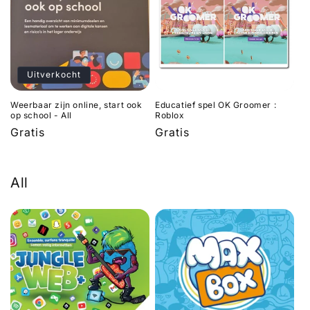
Uitverkocht
Weerbaar zijn online, start ook
Educatief spel OK Groomer :
op school - All
Roblox
Normale
Gratis
Normale
Gratis
prijs
prijs
All