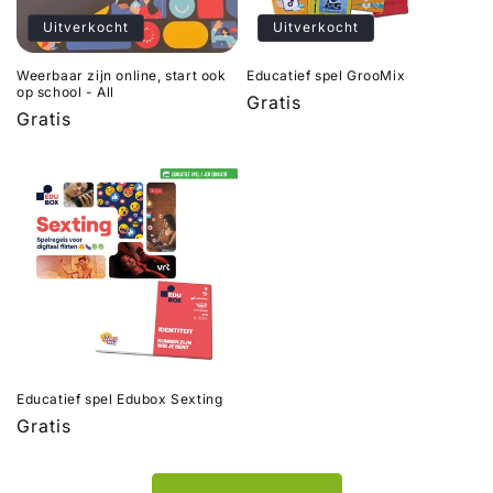
Uitverkocht
Uitverkocht
Weerbaar zijn online, start ook
Educatief spel GrooMix
op school - All
Normale
Gratis
Normale
Gratis
prijs
prijs
Educatief spel Edubox Sexting
Normale
Gratis
prijs