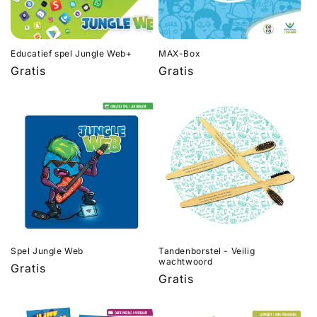
Educatief spel Jungle Web+
MAX-Box
Normale
Gratis
Normale
Gratis
prijs
prijs
Spel Jungle Web
Tandenborstel - Veilig
wachtwoord
Normale
Gratis
Normale
Gratis
prijs
prijs