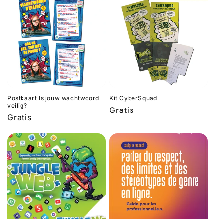
Postkaart Is jouw wachtwoord
Kit CyberSquad
veilig?
Normale
Gratis
Normale
Gratis
prijs
prijs