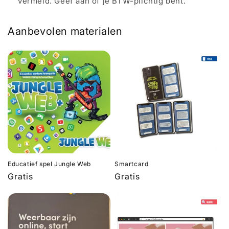
vermeld. Geef aan of je BTW-plichtig bent.
Aanbevolen materialen
Educatief spel Jungle Web
Smartcard
Normale
Gratis
Normale
Gratis
prijs
prijs