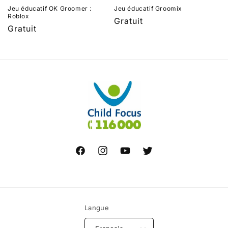
Jeu éducatif OK Groomer :
Jeu éducatif Groomix
o
Roblox
Prix
Gratuit
Prix
Gratuit
habituel
n
habituel
:
Facebook
Instagram
YouTube
X
Langue